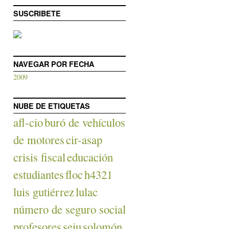
SUSCRIBETE
NAVEGAR POR FECHA
2009
NUBE DE ETIQUETAS
afl-cio
buró de vehículos
de motores
cir-asap
crisis fiscal
educación
estudiantes
floc
h4321
luis gutiérrez
lulac
número de seguro social
profesores
seiu
solomón