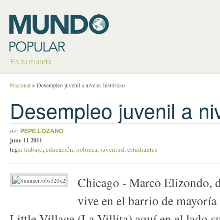
Es tu mundo
Nacional
>
Desempleo juvenil a niveles históricos
Desempleo juvenil a niv
de:
PEPE LOZANO
june 11 2011
tags:
trabajo
,
educación
,
pobreza
,
juventud
,
estudiantes
Chicago - Marco Elizondo, d
vive en el barrio de mayorí
Little Village (La Villita) aquí en el lado 