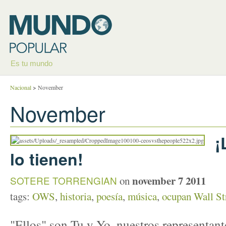
Es tu mundo
Nacional
>
November
November
¡
lo tienen!
november 7 2011
SOTERE TORRENGIAN
on
tags:
OWS
,
historia
,
poesía
,
música
,
ocupan Wall St
"Ellos" son Tu y Yo, nuestros representan