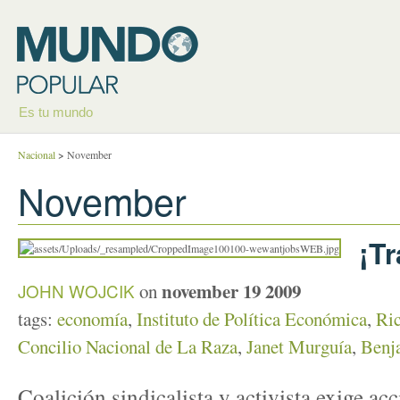
Es tu mundo
Nacional
>
November
November
¡T
november 19 2009
JOHN WOJCIK
on
tags:
economía
,
Instituto de Política Económica
,
Ri
Concilio Nacional de La Raza
,
Janet Murguía
,
Benj
Coalición sindicalista y activista exige acc