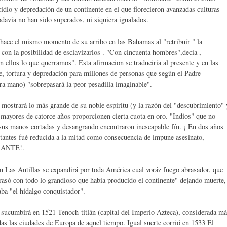
idio y depredación de un continente en el que florecieron avanzadas culturas
odavía no han sido superados, ni siquiera igualados.
 hace el mismo momento de su arribo en las Bahamas al "retribuír " la
 con la posibilidad de esclavizarlos . "Con cincuenta hombres",decía ,
 ellos lo que querramos". Esta afirmacion se traduciría al presente y en las
e, tortura y depredación para millones de personas que según el Padre
ra mano) "sobrepasará la peor pesadilla imaginable".
 mostrará lo más grande de su noble espíritu (y la razón del "descubrimiento" 
s mayores de catorce años proporcionen cierta cuota en oro. "Indios" que no
sus manos cortadas y desangrando encontraron inescapable fín. ¡ En dos años
tantes fué reducida a la mitad como consecuencia de impune asesinato,
IRANTE!.
n Las Antillas se expandirá por toda América cual voráz fuego abrasador, que
rasó con todo lo grandioso que había producido el continente" dejando muerte,
ba "el hidalgo conquistador".
a sucumbirá en 1521 Tenoch-titlán (capital del Imperio Azteca), considerada m
as las ciudades de Europa de aquel tiempo. Igual suerte corrió en 1533 El