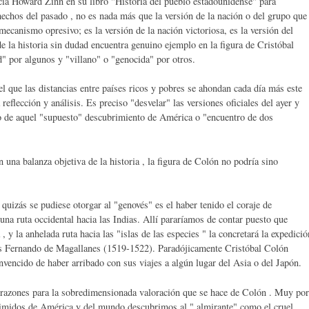
ecía Howard Zinn en su libro "Historia del pueblo estadounidense" para
 hechos del pasado , no es nada más que la versión de la nación o del grupo que
 mecanismo opresivo; es la versión de la nación victoriosa, es la versión del
e la historia sin dudad encuentra genuino ejemplo en la figura de Cristóbal
" por algunos y "villano" o "genocida" por otros.
l que las distancias entre países ricos y pobres se ahondan cada día más este
eflección y análisis. Es preciso "desvelar" las versiones oficiales del ayer y
do de aquel "supuesto" descubrimiento de América o "encuentro de dos
n una balanza objetiva de la historia , la figura de Colón no podría sino
quizás se pudiese otorgar al "genovés" es el haber tenido el coraje de
una ruta occidental hacia las Indias. Allí pararíamos de contar puesto que
, y la anhelada ruta hacia las "islas de las especies " la concretará la expedició
és Fernando de Magallanes (1519-1522). Paradójicamente Cristóbal Colón
vencido de haber arribado con sus viajes a algún lugar del Asia o del Japón.
razones para la sobredimensionada valoración que se hace de Colón . Muy por
primidos de América y del mundo descubrimos al " almirante" como el cruel