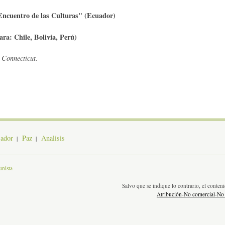
l Encuentro de las Culturas" (Ecuador)
ra: Chile, Bolivia, Perú)
 Connecticut.
jador
Paz
Analisis
nista
Salvo que se indique lo contrario, el conte
Atribución-No comercial-No