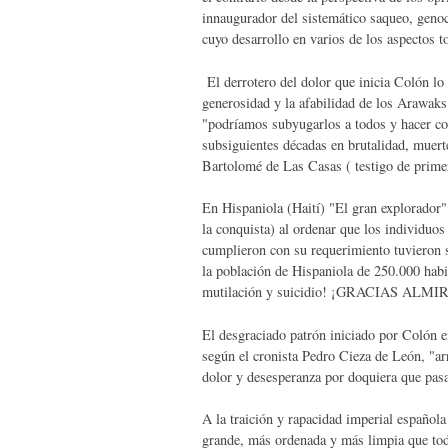
innaugurador del sistemático saqueo, genoc
cuyo desarrollo en varios de los aspectos t
El derrotero del dolor que inicia Colón lo
generosidad y la afabilidad de los Arawaks
"podríamos subyugarlos a todos y hacer con
subsiguientes décadas en brutalidad, muert
Bartolomé de Las Casas ( testigo de prime
En Hispaniola (Haití) "El gran explorador"
la conquista) al ordenar que los individuo
cumplieron con su requerimiento tuvieron 
la población de Hispaniola de 250.000 habi
mutilación y suicidio! ¡GRACIAS ALM
El desgraciado patrón iniciado por Colón e
según el cronista Pedro Cieza de León, "ar
dolor y desesperanza por doquiera que pasa
A la traición y rapacidad imperial español
grande, más ordenada y más limpia que tod