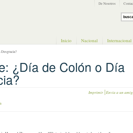
De Nosotros
Contac
Inicio
Nacional
Internacional
a Desgracia?
e: ¿Día de Colón o Día
cia?
Imprimir
Envia a un amig
a