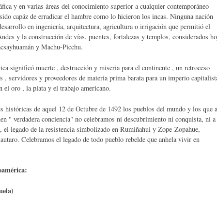
fica y en varias áreas del conocimiento superior a cualquier contemporáneo
 sido capáz de erradicar el hambre como lo hicieron los incas. Ninguna nación
sarrollo en ingeniería, arquitectura, agricultura o irrigación que permitió el
Andes y la construcción de vías, puentes, fortalezas y templos, considerados h
Sacsayhuamán y Machu-Picchu.
a significó muerte , destrucción y miseria para el continente , un retroceso
os , servidores y proveedores de materia prima barata para un imperio capitalist
el oro , la plata y el trabajo americano.
s históricas de aquel 12 de Octubre de 1492 los pueblos del mundo y los que a
nen " verdadera conciencia" no celebramos ni descubrimiento ni conquista, ni a
i, el legado de la resistencia simbolizado en Rumiñahui y Zope-Zopahue,
taro. Celebramos el legado de todo pueblo rebelde que anhela vivir en
noamérica:
uela)