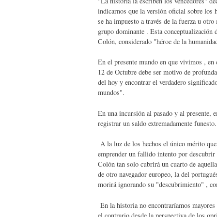
"La historia la escriben los vencedores" d
indicarnos que la versión oficial sobre los
se ha impuesto a través de la fuerza u otro
grupo dominante . Esta conceptualización d
Colón, considerado "héroe de la humanidad
En el presente mundo en que vivimos , en e
12 de Octubre debe ser motivo de profunda r
del hoy y encontrar el verdadero significa
mundos".
En una incursión al pasado y al presente, e
registrar un saldo extremadamente funesto.
A la luz de los hechos el único mérito que 
emprender un fallido intento por descubrir 
Colón tan solo cubrirá un cuarto de aquella 
de otro navegador europeo, la del portugu
morirá ignorando su "descubrimiento" , con
En la historia no encontraríamos mayores 
el contrario desde la perspectiva de los o