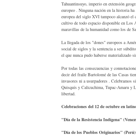
Tahuantinsuyo, imperio en extensión geográ
europeo . Ninguna nación en la historia ha
europea del siglo XVI tampoco alcanzó el de
cultivo de todo espacio disponible en Los 
maravillas de la humanidad como los de 
La llegada de los "dones" europeos a Améric
social de siglos y la sentencia a ser súbdit
el que nunca pudo haberse materializado sin 
Por todas las consecuencias y connotacione
decir del fraile Bartolomé de las Casas tie
invasores ni a usurpadores . Celebramos s
Quisquís y Calicuchima, Tupac-Amaru y Lau
libertad.
Celebraciones del 12 de octubre en lati
"Día de la Resistencia Indígena" (Venez
"Día de los Pueblos Originarios" (Perú)