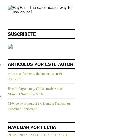
SUSCRIBETE
e
ARTÍCULOS POR ESTE AUTOR
e
¿Cómo enfrentar la delincuencia en El
Salvador?
Brasil, Argentina y Chile encabezan el
Mundial Sudáfrica 2010
e
México se impone 2 a 0 frente a Francia: un
imperio es derrotado
NAVEGAR POR FECHA
2016,
2015,
2014,
2013,
2012,
2011,