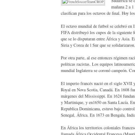
Sudáfrica se 
mañana 2 a 1 
clasifican para los octavos de final. Hoy lo
El octavo mundial de futbol se celebró en 
FIFA distribuyó los cupos de la siguiente 
que se lo disputaran entre África y Asia. E
Siria y Corea de l Sur que se solidarizaron
Por otra parte, al ese entonces régimen rac
políticas racistas. Los equipos latinoamer
mundial Inglaterra se coronó campeón. Com
El imperio francés nació en el siglo XVII 
Royal en Nova Scotia, Canadá. En 1608 fun
márgenes del Mississippi. En 1624 fundan 
y Martinique, y en1650 en Santa Lucía. En 
Republica Dominicana, estuvo bajo control
Senegal, África. En 1673 en Bengala, Indi
En África los territorios coloniales franc
llamada África Occidental Francesa (Mauri