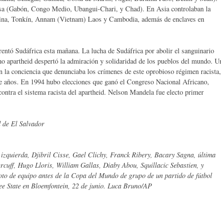
esa (Gabón, Congo Medio, Ubangui-Chari, y Chad). En Asia controlaban la
hina, Tonkín, Annam (Vietnam) Laos y Cambodia, además de enclaves en
frentó Sudáfrica esta mañana. La lucha de Sudáfrica por abolir el sanguinario
mo apartheid despertó la admiración y solidaridad de los pueblos del mundo. U
 la conciencia que denunciaba los crímenes de este oprobioso régimen racista,
ve años. En 1994 hubo elecciones que ganó el Congreso Nacional Africano,
contra el sistema racista del apartheid. Nelson Mandela fue electo primer
 de El Salvador
 izquierda, Djibril Cisse, Gael Clichy, Franck Ribery, Bacary Sagna, última
rcuff, Hugo Lloris, William Gallas, Diaby Abou, Squillacic Sebastien, y
to de equipo antes de la Copa del Mundo de grupo de un partido de fútbol
ree State en Bloemfontein, 22 de junio. Luca Bruno/AP