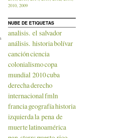
2010,
2009
NUBE DE ETIQUETAS
analisis. el salvador
n
análisis. historia
bolívar
canción
ciencia
colonialismo
copa
mundial 2010
cuba
derecha
derecho
internacional
fmln
francia
geografía
historia
izquierda
la pena de
muerte
latinoamérica
pan-starrs
puerto rico