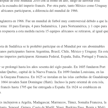
despide de este Mundial 2010 con la frente en alto, luego de derrotar esta
a la escuadra del imperio francés. Por otra parte, tanto México como Uruguay
s africanos participaron, a diferencia del mundial de 1966.
Inglaterra en 1966. Fue un mundial de futbol muy controversial debido a que la
forma: 10 para Europa, 4 para Sudamérica, 1 para Norteamérica, y 1 cupo para
n respuesta a esta medida racista 15 equipos africanos se retiraron, al igual qu
.
ista de Sudáfrica se le prohibió participar en el Mundial por sus abominables
icanos participantes fueron Argentina, Brasil, Chile, México y Uruguay. En est
o imperios participaron Alemania Federal, España, Italia, Portugal y Francia.
y se prolongó hasta los años sesenta del siglo pasado. En 1605 fundaron Port
dan Quebec, capital de la Nueva Francia. En 1699 fundan Louisiana, en las
la Guayana Francesa. En 1625 se instalan en las islas caribeñas de Guadaloup
1664 invaden Saint Domingue (Haití). Incluso la parte oriental de esta isla,
 francés hasta 1795 que fue entregada a España. En 1624 se establecen en
a.
eses incluyeron a Argelia, Madagascar, Marruecos, Túnez, Somalia Francesa, la
tania, Senegal, Guinea, Costa de Marfil, Niger, Burkina Faso, Benín y Malí).