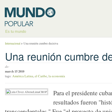
Es tu mundo
Internacional
>
Una reunión cumbre decisiva
Una reunión cumbre de
de:
march 15 2010
tags:
América Latina
,
el Caribe
,
la economía
Para el presidente cuba
resultados fueron "his
transcendentales." Fue "el proyecto de un