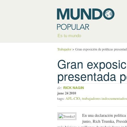
Es tu mundo
Trabajador
>
Gran exposición de políticas presenta
Gran exposici
presentada p
de:
RICK NAGIN
june 24 2010
tags:
AFL-CIO
,
trabajadores indocumentados
En una declaración política
junio, Rich Trumka, Presid