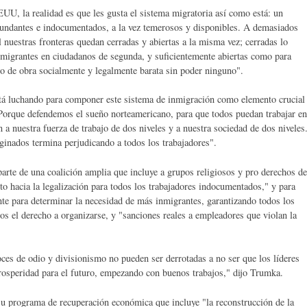
U, la realidad es que les gusta el sistema migratoria así como está: un
abundantes e indocumentados, a la vez temerosos y disponibles. A demasiados
l nuestras fronteras quedan cerradas y abiertas a la misma vez; cerradas lo
nmigrantes en ciudadanos de segunda, y suficientemente abiertas como para
o de obra socialmente y legalmente barata sin poder ninguno".
tá luchando para componer este sistema de inmigración como elemento crucial
orque defendemos el sueño norteamericano, para que todos puedan trabajar en
 a nuestra fuerza de trabajo de dos niveles y a nuestra sociedad de dos niveles
inados termina perjudicando a todos los trabajadores".
rte de una coalición amplia que incluye a grupos religiosos y pro derechos de
o hacia la legalización para todos los trabajadores indocumentados," y para
te para determinar la necesidad de más inmigrantes, garantizando todos los
los el derecho a organizarse, y "sanciones reales a empleadores que violan la
es de odio y divisionismo no pueden ser derrotadas a no ser que los líderes
 prosperidad para el futuro, empezando con buenos trabajos," dijo Trumka.
 programa de recuperación económica que incluye "la reconstrucción de la