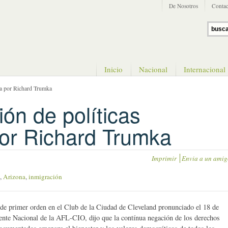
De Nosotros
Contac
Inicio
Nacional
Internacional
da por Richard Trumka
ón de políticas
or Richard Trumka
Imprimir
Envia a un amig
,
Arizona
,
inmigración
 de primer orden en el Club de la Ciudad de Cleveland pronunciado el 18 de
ente Nacional de la AFL-CIO, dijo que la contínua negación de los derechos