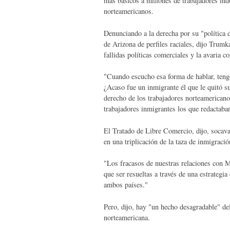
más básicos a millones de trabajadores in
norteamericanos.
Denunciando a la derecha por su "política d
de Arizona de perfiles raciales, dijo Trumk
fallidas políticas comerciales y la avaria c
"Cuando escucho esa forma de hablar, tengo
¿Acaso fue un inmigrante él que le quitó s
derecho de los trabajadores norteamericano
trabajadores inmigrantes los que redactaba
El Tratado de Libre Comercio, dijo, socav
en una triplicación de la taza de inmigració
"Los fracasos de nuestras relaciones con M
que ser resueltas a través de una estrateg
ambos países."
Pero, dijo, hay "un hecho desagradable" del
norteamericana.