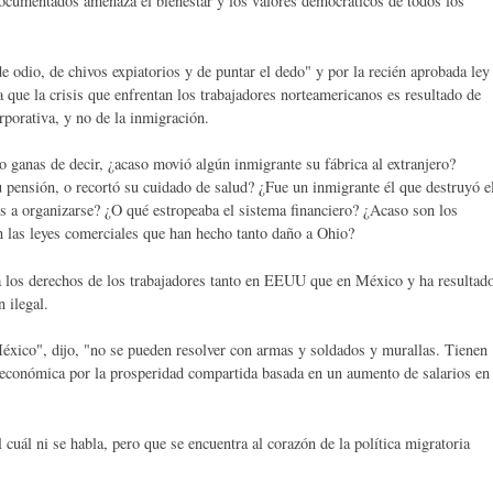
documentados amenaza el bienestar y los valores democráticos de todos los
e odio, de chivos expiatorios y de puntar el dedo" y por la recién aprobada ley
a que la crisis que enfrentan los trabajadores norteamericanos es resultado de
orporativa, y no de la inmigración.
 ganas de decir, ¿acaso movió algún inmigrante su fábrica al extranjero?
u pensión, o recortó su cuidado de salud? ¿Fue un inmigrante él que destruyó e
s a organizarse? ¿O qué estropeaba el sistema financiero? ¿Acaso son los
n las leyes comerciales que han hecho tanto daño a Ohio?
a los derechos de los trabajadores tanto en EEUU que en México y ha resultad
n ilegal.
éxico", dijo, "no se pueden resolver con armas y soldados y murallas. Tienen
ia económica por la prosperidad compartida basada en un aumento de salarios en
 cuál ni se habla, pero que se encuentra al corazón de la política migratoria