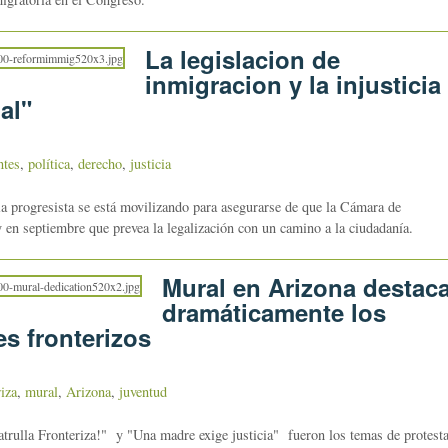
La legislacion de
inmigracion y la injusticia
al"
ntes
,
política
,
derecho
,
justicia
ia progresista se está movilizando para asegurarse de que la Cámara de
 en septiembre que prevea la legalización con un camino a la ciudadanía.
Mural en Arizona destac
dramáticamente los
s fronterizos
riza
,
mural
,
Arizona
,
juventud
atrulla Fronteriza!" y "Una madre exige justicia" fueron los temas de protest