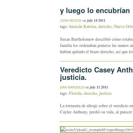
y luego lo encubrían
on
july 14 2011
JOHN WOJCIK
tags:
huracán Katrina
,
derecho
,
Nueva Orle
Susan Bartholomew describió cómo estaba te
familia los ordenaban ponerse las manos ar
habían quitado el brazo derecho, así que l
Veredicto Casey Anth
justicia.
on
july 11 2011
DAN MARGOLIS
tags:
Florida
,
derecho
,
justicia
La tormenta de ultraje sobre el veredicto 
Caylee Anthony, perdió su vida, al parecer 