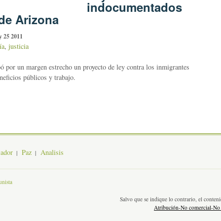
indocumentados
de Arizona
y 25 2011
ía
,
justicia
 por un margen estrecho un proyecto de ley contra los inmigrantes
eficios públicos y trabajo.
jador
Paz
Analisis
nista
Salvo que se indique lo contrario, el conte
Atribución-No comercial-No