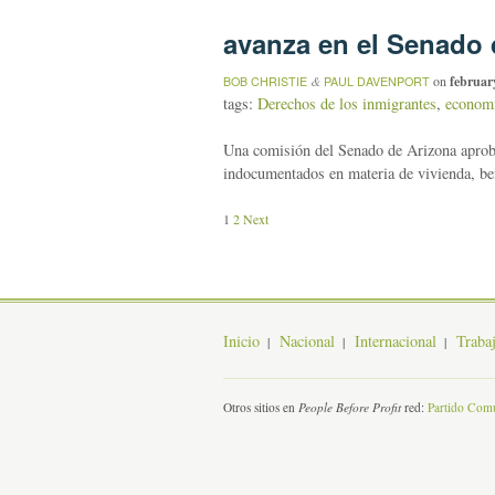
avanza en el Senado 
&
on
februar
BOB CHRISTIE
PAUL DAVENPORT
tags:
Derechos de los inmigrantes
,
econom
Una comisión del Senado de Arizona aprobó
indocumentados en materia de vivienda, ben
1
2
Next
Inicio
Nacional
Internacional
Traba
Otros sitios en
People Before Profit
red:
Partido Comu