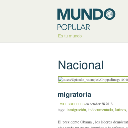
Es tu mundo
Nacional
migratoria
on
october 28 2013
EMILE SCHEPERS
tags:
inmigración
,
indocumentado
,
latinos
El presidente Obama , los líderes demócrat
planeando un nuevo impulso a la reforma m