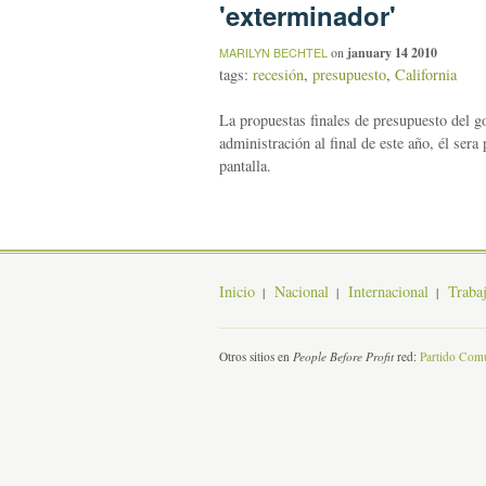
'exterminador'
on
january 14 2010
MARILYN BECHTEL
tags:
recesión
,
presupuesto
,
California
La propuestas finales de presupuesto del g
administración al final de este año, él ser
pantalla.
Inicio
Nacional
Internacional
Traba
Otros sitios en
People Before Profit
red:
Partido Comu