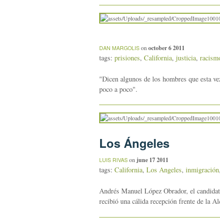
on
october 6 2011
DAN MARGOLIS
tags:
prisiones
,
California
,
justicia
,
racism
"Dicen algunos de los hombres que esta vez
poco a poco".
Los Ángeles
on
june 17 2011
LUIS RIVAS
tags:
California
,
Los Angeles
,
inmigración
Andrés Manuel López Obrador, el candidato
recibió una cálida recepción frente de la Al