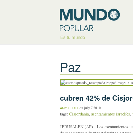
Es tu mundo
Paz
cubren 42% de Cisjor
on
july 7 2010
AMY TEIBEL
tags:
Cisjordania
,
asentamientos israelíes
,
JERUSALEN (AP) - Los asentamientos judíos
de esas tierras a dueños palestinos a pesar 