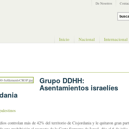
De Nosotros
Contac
Inicio
Nacional
Internacional
Grupo DDHH:
Asentamientos israelíes
dania
palestinos
 controlan más de 42% del territorio de Cisjordania y le quitaron gran par
de una prohibición al respecto de la Corte Suprema de Israel, dijo el 6 de julio