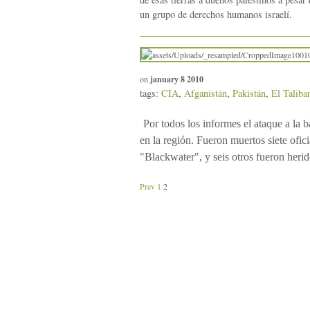
un grupo de derechos humanos israelí.
on
january 8 2010
tags:
CIA
,
Afganistán
,
Pakistán
,
El Taliba
Por todos los informes el ataque a la 
en la región. Fueron muertos siete ofic
"Blackwater", y seis otros fueron herid
Prev
1
2