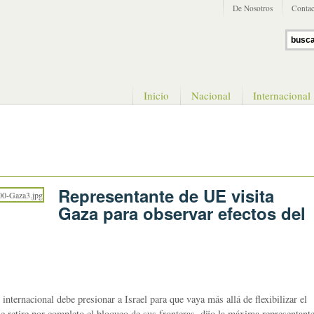
De Nosotros
Contac
Inicio
Nacional
Internacional
Representante de UE visita
Gaza para observar efectos del
acional debe presionar a Israel para que vaya más allá de flexibilizar el
 retire por completo el bloqueo de sus fronteras, dijo la máxima representant