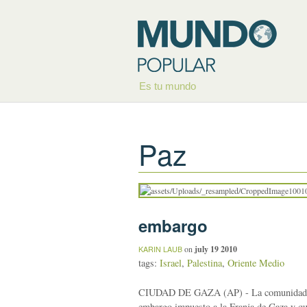
Es tu mundo
Paz
embargo
on
july 19 2010
KARIN LAUB
tags:
Israel
,
Palestina
,
Oriente Medio
CIUDAD DE GAZA (AP) - La comunidad intern
embargo impuesto a la Franja de Gaza y que