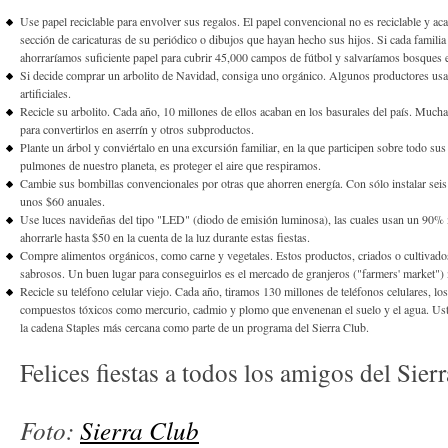
Use papel reciclable para envolver sus regalos. El papel convencional no es reciclable y acab
sección de caricaturas de su periódico o dibujos que hayan hecho sus hijos. Si cada familia
ahorraríamos suficiente papel para cubrir 45,000 campos de fútbol y salvaríamos bosques 
Si decide comprar un arbolito de Navidad, consiga uno orgánico. Algunos productores usan
artificiales.
Recicle su arbolito. Cada año, 10 millones de ellos acaban en los basurales del país. Much
para convertirlos en aserrín y otros subproductos.
Plante un árbol y conviértalo en una excursión familiar, en la que participen sobre todo su
pulmones de nuestro planeta, es proteger el aire que respiramos.
Cambie sus bombillas convencionales por otras que ahorren energía. Con sólo instalar seis d
unos $60 anuales.
Use luces navideñas del tipo "LED" (diodo de emisión luminosa), las cuales usan un 90%
ahorrarle hasta $50 en la cuenta de la luz durante estas fiestas.
Compre alimentos orgánicos, como carne y vegetales. Estos productos, criados o cultiva
sabrosos. Un buen lugar para conseguirlos es el mercado de granjeros ("farmers' market")
Recicle su teléfono celular viejo. Cada año, tiramos 130 millones de teléfonos celulares, l
compuestos tóxicos como mercurio, cadmio y plomo que envenenan el suelo y el agua. Usted 
la cadena Staples más cercana como parte de un programa del Sierra Club.
Felices fiestas a todos los amigos del Sier
Foto:
Sierra Club