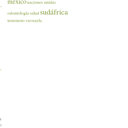
méxico
naciones unidas
sudáfrica
odontología
salud
terremoto
vuvuzela
a
o