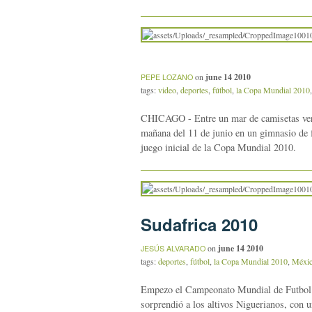
on
june 14 2010
PEPE LOZANO
tags:
video
,
deportes
,
fútbol
,
la Copa Mundial 2010
CHICAGO - Entre un mar de camisetas verde
mañana del 11 de junio en un gimnasio de f
juego inicial de la Copa Mundial 2010.
Sudafrica 2010
on
june 14 2010
JESÚS ALVARADO
tags:
deportes
,
fútbol
,
la Copa Mundial 2010
,
Méxi
Empezo el Campeonato Mundial de Futbol de
sorprendió a los altivos Niguerianos, con 