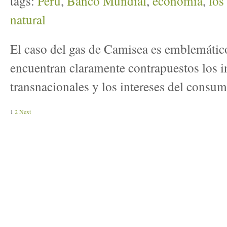
tags:
Perú
,
Banco Mundial
,
economía
,
los
natural
El caso del gas de Camisea es emblemático
encuentran claramente contrapuestos los i
transnacionales y los intereses del consu
1
2
Next