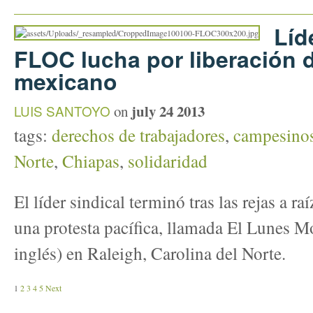
Líd
FLOC lucha por liberación d
mexicano
july 24 2013
LUIS SANTOYO
on
tags:
derechos de trabajadores
,
campesino
Norte
,
Chiapas
,
solidaridad
El líder sindical terminó tras las rejas a ra
una protesta pacífica, llamada El Lunes 
inglés) en Raleigh, Carolina del Norte.
1
2
3
4
5
Next