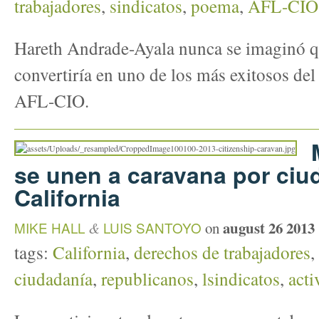
trabajadores
,
sindicatos
,
poema
,
AFL-CIO
Hareth Andrade-Ayala nunca se imaginó q
convertiría en uno de los más exitosos del
AFL-CIO.
se unen a caravana por ciu
California
august 26 2013
MIKE HALL
&
LUIS SANTOYO
on
tags:
California
,
derechos de trabajadores
,
ciudadanía
,
republicanos
,
lsindicatos
,
act