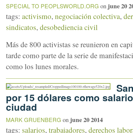
june 20 2
SPECIAL TO PEOPLSWORLD.ORG
on
tags:
activismo
,
negociación colectiva
,
der
sindicatos
,
desobediencia civil
Más de 800 activistas se reunieron en capit
tarde como parte de la serie de manifesta
como los lunes morales.
San
por 15 dólares como salari
ciudad
june 20 2014
MARK GRUENBERG
on
tags:
salarios
,
trabajadores
,
derechos labor