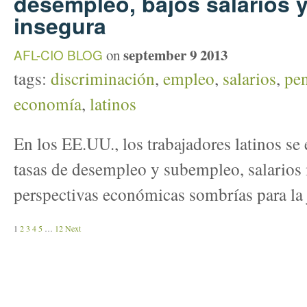
desempleo, bajos salarios y
insegura
september 9 2013
AFL-CIO BLOG
on
tags:
discriminación
,
empleo
,
salarios
,
pe
economía
,
latinos
En
los EE.UU.,
los trabajadores latinos
se 
tasas
de desempleo y subempleo
, salarios
perspectivas económicas
sombrías
para la
1
2
3
4
5
…
12
Next